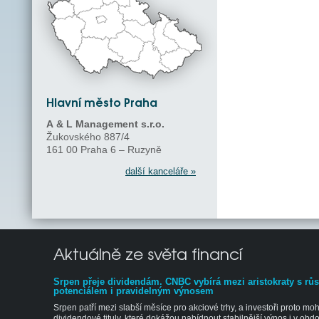
Hlavní město Praha
A & L Management s.r.o.
Žukovského 887/4
161 00 Praha 6 – Ruzyně
další kanceláře »
Aktuálně ze světa financí
Srpen přeje dividendám. CNBC vybírá mezi aristokraty s rů
potenciálem i pravidelným výnosem
Srpen patří mezi slabší měsíce pro akciové trhy, a investoři proto mo
dividendové tituly, které dokážou nabídnout stabilnější výnos i v obd