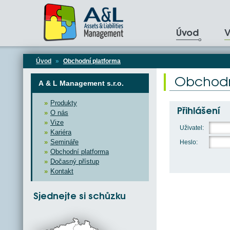
Úvod
V
Úvod
»
Obchodní platforma
Obchodn
A & L Management s.r.o.
Produkty
Přihlášení
O nás
Vize
Uživatel
Kariéra
Semináře
Heslo
Obchodní platforma
Dočasný přístup
Kontakt
Sjednejte si schůzku