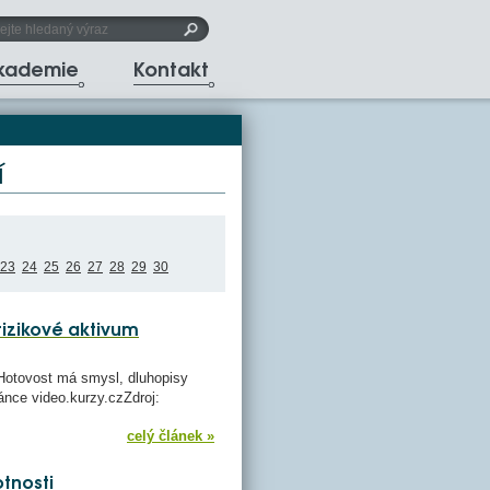
akademie
Kontakt
í
23
24
25
26
27
28
29
30
rizikové aktivum
Hotovost má smysl, dluhopisy
ránce video.kurzy.czZdroj:
celý článek »
tnosti