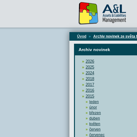
Úvod
»
Archiv novinek ze světa 
Archiv novinek
2026
2025
2024
2018
2017
2016
2015
leden
únor
březen
duben
květen
červen
červenec