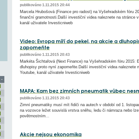
publikováno 1.11.2015 20:44
Marcela Hrubošová (Finance pro radost) na Vyšehradském fóru 20
finanční gramotnosti.Další investiční videa naleznete na stránce 
kanál uživatele Investicniweb
Video: Evropa míří do pekel, na akcie a dluhopi
zapomeňte
publikováno 1.11.2015 20:43
Markéta Šichtařová (Next Finance) na Vyšehradském fóru 2015: Ev
dluhopisy proto nyní zapomeňte.Další investiční videa naleznete n
Youtube, kanál uživatele Investicniweb
 -
MAPA: Kam bez zimních pneumatik vůbec nesmí
publikováno 1.11.2015 20:43
Zimní pneumatiky musí mít řidiči na autech v období od 1. listop
na vozovce ležet souvislá vrstva sněhu, ledu či námraza nebo lze
povětrnostním...
Akcie nejsou ekonomika