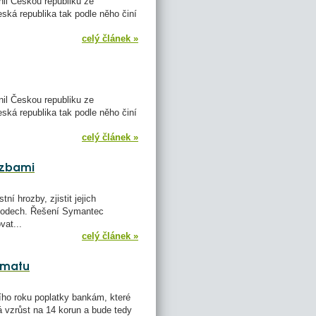
il Českou republiku ze
ská republika tak podle něho činí
celý článek »
il Českou republiku ze
ská republika tak podle něho činí
celý článek »
ozbami
 hrozby, zjistit jejich
h bodech. Řešení Symantec
vat...
celý článek »
omatu
ího roku poplatky bankám, které
á vzrůst na 14 korun a bude tedy