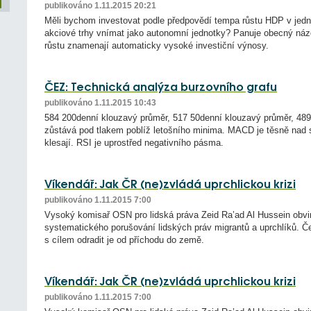
publikováno 1.11.2015 20:21
Měli bychom investovat podle předpovědí tempa růstu HDP v jedno
akciové trhy vnímat jako autonomní jednotky? Panuje obecný ná
růstu znamenají automaticky vysoké investiční výnosy.
ČEZ: Technická analýza burzovního grafu
publikováno 1.11.2015 10:43
584 200denní klouzavý průměr, 517 50denní klouzavý průměr, 489 
zůstává pod tlakem poblíž letošního minima. MACD je těsně nad 
klesají. RSI je uprostřed negativního pásma.
Víkendář: Jak ČR (ne)zvládá uprchlickou krizi
publikováno 1.11.2015 7:00
Vysoký komisař OSN pro lidská práva Zeid Ra’ad Al Hussein obvin
systematického porušování lidských práv migrantů a uprchlíků. Če
s cílem odradit je od příchodu do země.
Víkendář: Jak ČR (ne)zvládá uprchlickou krizi
publikováno 1.11.2015 7:00