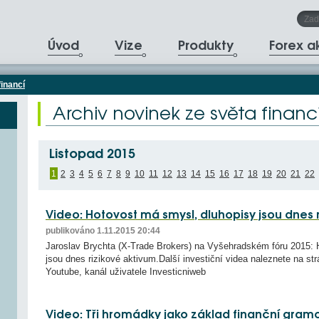
Úvod
Vize
Produkty
Forex 
financí
Archiv novinek ze světa financ
Listopad 2015
1
2
3
4
5
6
7
8
9
10
11
12
13
14
15
16
17
18
19
20
21
22
Video: Hotovost má smysl, dluhopisy jsou dnes 
publikováno 1.11.2015 20:44
Jaroslav Brychta (X-Trade Brokers) na Vyšehradském fóru 2015: 
jsou dnes rizikové aktivum.Další investiční videa naleznete na st
Youtube, kanál uživatele Investicniweb
Video: Tři hromádky jako základ finanční gramo