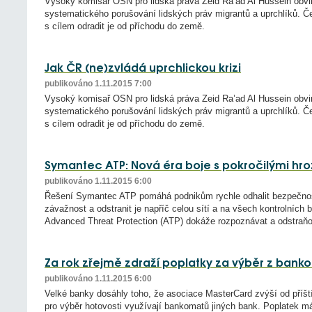
Vysoký komisař OSN pro lidská práva Zeid Ra’ad Al Hussein obvin
systematického porušování lidských práv migrantů a uprchlíků. Če
s cílem odradit je od příchodu do země.
Jak ČR (ne)zvládá uprchlickou krizi
publikováno 1.11.2015 7:00
Vysoký komisař OSN pro lidská práva Zeid Ra’ad Al Hussein obvin
systematického porušování lidských práv migrantů a uprchlíků. Če
s cílem odradit je od příchodu do země.
Symantec ATP: Nová éra boje s pokročilými hr
publikováno 1.11.2015 6:00
Řešení Symantec ATP pomáhá podnikům rychle odhalit bezpečnostní
závažnost a odstranit je napříč celou sítí a na všech kontrolníc
Advanced Threat Protection (ATP) dokáže rozpoznávat a odstraňo
Za rok zřejmě zdraží poplatky za výběr z bank
publikováno 1.11.2015 6:00
Velké banky dosáhly toho, že asociace MasterCard zvýší od příšt
pro výběr hotovosti využívají bankomatů jiných bank. Poplatek m