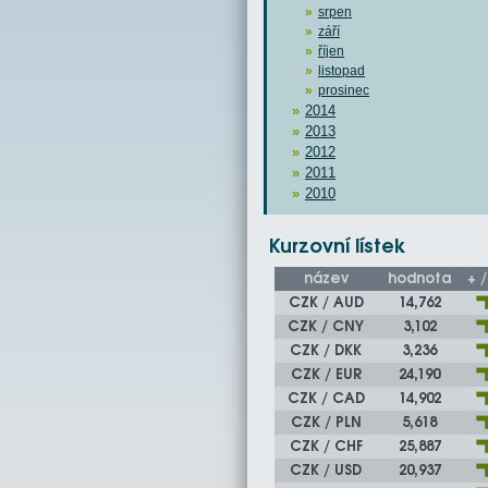
srpen
září
říjen
listopad
prosinec
2014
2013
2012
2011
2010
Kurzovní lístek
název
hodnota
+ /
CZK / AUD
14,762
CZK / CNY
3,102
CZK / DKK
3,236
CZK / EUR
24,190
CZK / CAD
14,902
CZK / PLN
5,618
CZK / CHF
25,887
CZK / USD
20,937