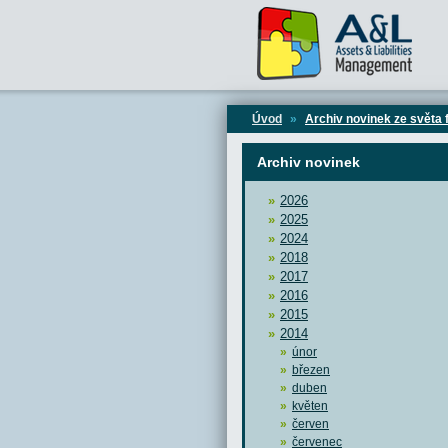
Úvod
»
Archiv novinek ze světa 
Archiv novinek
2026
2025
2024
2018
2017
2016
2015
2014
únor
březen
duben
květen
červen
červenec