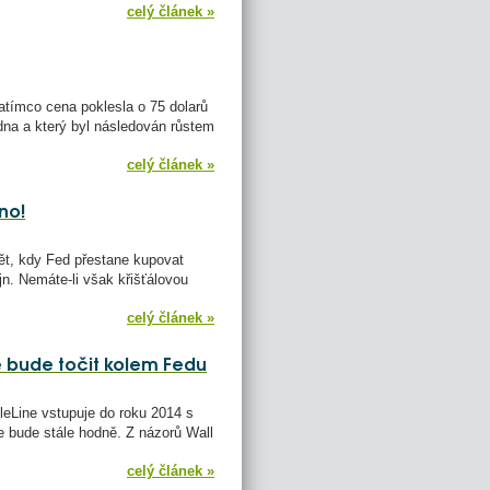
celý článek »
atímco cena poklesla o 75 dolarů
edna a který byl následován růstem
celý článek »
no!
ět, kdy Fed přestane kupovat
jn. Nemáte-li však křišťálovou
celý článek »
se bude točit kolem Fedu
eLine vstupuje do roku 2014 s
ale bude stále hodně. Z názorů Wall
celý článek »