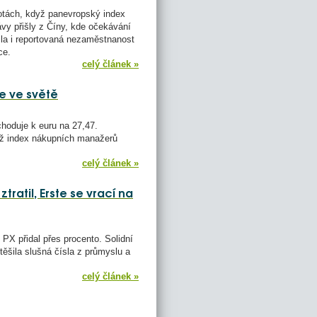
otách, když panevropský index
ávy přišly z Číny, kde očekávání
la i reportovaná nezaměstnanost
ce.
celý článek »
e ve světě
hoduje k euru na 27,47.
yž index nákupních manažerů
celý článek »
tratil, Erste se vrací na
 PX přidal přes procento. Solidní
otěšila slušná čísla z průmyslu a
celý článek »