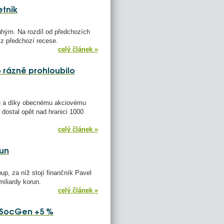
etník
uhým. Na rozdíl od předchozích
 z předchozí recese.
celý článek »
co rázně prohloubilo
u a díky obecnému akciovému
 dostal opět nad hranici 1000
celý článek »
run
p, za níž stojí finančník Pavel
miliardy korun.
celý článek »
 SocGen +5 %