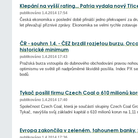
Klepání na vyšší rating... Patria vydala nový Třic
publikováno 1.4.2014 17:54
Česká ekonomika v poslední době přináší jedno překvapení za dr
let převažují příznivé zprávy. Ekonomika se velmi rychle zotavuje
ČR - souhrn 1.4. - ČEZ brzdil rozjetou burzu, Or
historické minimum
publikováno 1.4.2014 17:43
Pražská burza vstoupila do dubnového obchodování pravou noho
optimismu ve světě při nadprůměrné likviditě posílila. Index PX se
bodů.
Tykač posílil firmu Czech Coal o 610 milionů ko
publikováno 1.4.2014 17:40
Společnost Czech Coal, která je součástí skupiny Czech Coal Grou
Tykač, navýšila svůj základní kapitál o 610 milionů korun na 1,11 
Evropa zakončila v zeleném, tahounem banky,
publikováno 1.4.2014 17:36