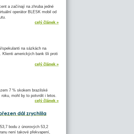
ocent a začínají na zhruba jedné
irtuální operátor BLESK mobil od
utu.
celý článek »
ři/spekulanti na sázkách na
 Klienti amerických bank šli proti
celý článek »
ítězem 7 % skokem brazilské
oku, mohl by to potvrdit i letos.
celý článek »
březen dál zrychlila
 53,7 bodu z únorových 53,2
ranu není takové překvapení,