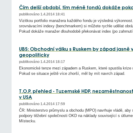
Čím delší období, tím méně fondů dokáže pok
publikováno 1.4.2014 18:41
Vizitkou portfolio manažera každého fondu je výsledná výkonnost
srovnávacími indexy (benchmarkem) si můžete rychle udělat obrá
Pokud dokáže manažer dlouhodobě překonávat index (po zahrnutí
UBS: Obchodní válku s Ruskem by západ jasně 
geopoliticky
publikováno 1.4.2014 18:17
Ekonomické tenze mezi západem a Ruskem, které spustila krize na
Pokud se situace ještě více zhorší, měl by mít navrch západ.
T.O.P. přehled - Tuzemské HDP, nezaměstnanost 
v USA
publikováno 1.4.2014 17:59
ČR: Ministerstvo průmyslu a obchodu (MPO) navrhuje vládě, aby sc
podpory těžební společnosti OKD na náklady související s útlu
Místecku.