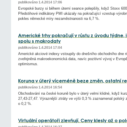
publikováno 1.4.2014 17:06
Evropské burzy si během úterní seance polepšily, když Stoxx 600 
Předstihové indikátory PMI ukázaly na pokračující vzestup výrobn
pokles německé míry nezaměstnanosti na 6,7 %.
Americké trhy pokračují v růstu z úvodu týdne, i
spolu s makrodaty
publikováno 1.4.2014 17:04
Americké akciové indexy vstoupily do dnešního obchodního dne rů
zveřejněná makroekonomická data, navíc pozitivní vývoj v Evropě 
optimismus.
Koruna v úterý víceméně beze změn, ostatní re
publikováno 1.4.2014 16:54
Obchodování na české koruně bylo v úterý velmi klidné, když k
27,43-27,47. Výraznější ztráty ve výši 0,3 % zaznamenal polský zl
o 0,2 %.
Virtuální operátoři zlevňují. Ceny klesly až o p