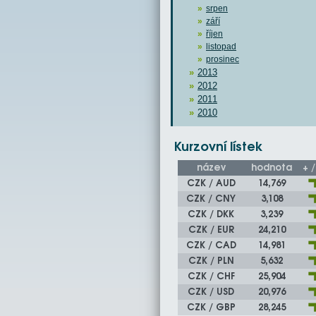
srpen
září
říjen
listopad
prosinec
2013
2012
2011
2010
Kurzovní lístek
název
hodnota
+ /
CZK / AUD
14,769
CZK / CNY
3,108
CZK / DKK
3,239
CZK / EUR
24,210
CZK / CAD
14,981
CZK / PLN
5,632
CZK / CHF
25,904
CZK / USD
20,976
CZK / GBP
28,245