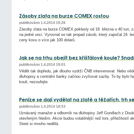
Zásoby zlata na burze COMEX rostou
publikováno 1.4.2014 19:26
Zásoby zlata na burze COMEX poklesly od 18. března o 40 tun, z
na jedné unci. Vyrovnal se tak propad zásob, který započal 24. l
ceny kovu o více jak 100 dolarů.
Jak se na trhu obejít bez křišťálové koule? Snad
publikováno 1.4.2014 19:01
Vědět tak dopředu, jak dlouho vydrží ČNB intervenovat. Nebo věd
dluhopisy a centrální banky začnou zvyšovat sazby. To by bylo fa
kouli, nezoufejte.
Peníze se dají vydělat na zlatě a těžařích, trh 
publikováno 1.4.2014 18:53
Uznávaný manažer a odborník na dluhopisy Jeff Gundlach z Doubl
otevřeným hledím. Akcie budou volatilnější než loni, příležitostí 
Steet si mnoho nedělá.