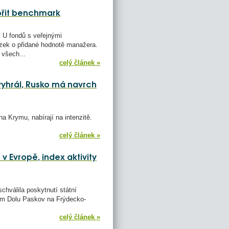
ořit benchmark
. U fondů s veřejnými
zek o přidané hodnotě manažera.
 všech...
celý článek »
vyhrál, Rusko má navrch
 Krymu, nabírají na intenzitě.
celý článek »
v Evropě, index aktivity
hválila poskytnutí státní
mem Dolu Paskov na Frýdecko-
celý článek »