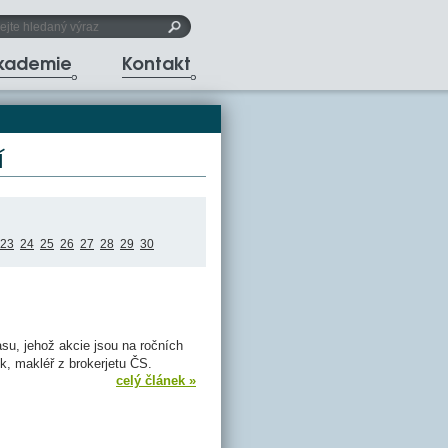
akademie
Kontakt
í
23
24
25
26
27
28
29
30
asu, jehož akcie jsou na ročních
k, makléř z brokerjetu ČS.
celý článek »