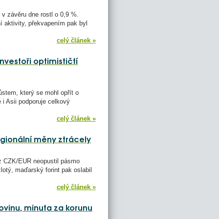
v závěru dne rostl o 0,9 %.
í aktivity, překvapením pak byl
celý článek »
nvestoři optimističtí
stem, který se mohl opřít o
i Asii podporuje celkový
celý článek »
gionální měny ztrácely
urz CZK/EUR neopustil pásmo
otý, maďarský forint pak oslabil
celý článek »
olovinu, minuta za korunu