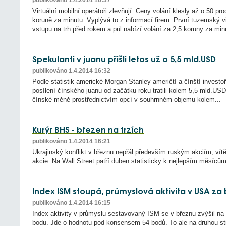
publikováno 1.4.2014 16:37
Virtuální mobilní operátoři zlevňují. Ceny volání klesly až o 50 pr
koruně za minutu. Vyplývá to z informací firem. První tuzemský v
vstupu na trh před rokem a půl nabízí volání za 2,5 koruny za min
Spekulanti v juanu přišli letos už o 5,5 mld.USD
publikováno 1.4.2014 16:32
Podle statistik americké Morgan Stanley američtí a čínští investo
posílení čínského juanu od začátku roku tratili kolem 5,5 mld.USD.
čínské měně prostřednictvím opcí v souhrnném objemu kolem...
Kurýr BHS - březen na trzích
publikováno 1.4.2014 16:21
Ukrajinský konflikt v březnu nepřál především ruským akciím, v
akcie. Na Wall Street patří duben statisticky k nejlepším měsícům r
Index ISM stoupá, průmyslová aktivita v USA za 
publikováno 1.4.2014 16:15
Index aktivity v průmyslu sestavovaný ISM se v březnu zvýšil na
bodu. Jde o hodnotu pod konsensem 54 bodů. To ale na druhou st