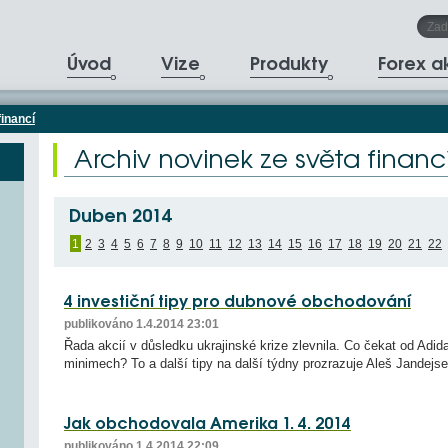
Úvod
Vize
Produkty
Forex 
financí
Archiv novinek ze světa financ
Duben 2014
1
2
3
4
5
6
7
8
9
10
11
12
13
14
15
16
17
18
19
20
21
22
4 investiční tipy pro dubnové obchodování
publikováno 1.4.2014 23:01
Řada akcií v důsledku ukrajinské krize zlevnila. Co čekat od Adid
minimech? To a další tipy na další týdny prozrazuje Aleš Jandejse
Jak obchodovala Amerika 1. 4. 2014
publikováno 1.4.2014 22:09