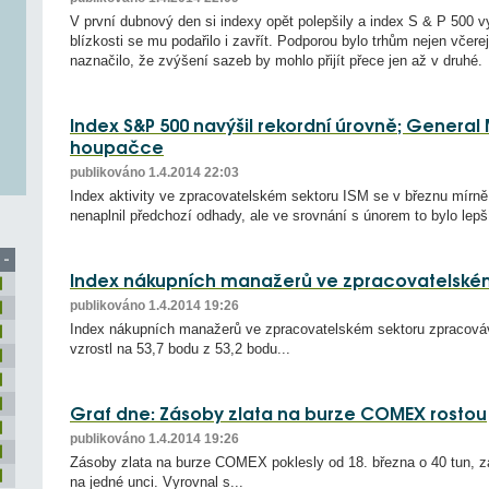
V první dubnový den si indexy opět polepšily a index S & P 500 vy
blízkosti se mu podařilo i zavřít. Podporou bylo trhům nejen včere
naznačilo, že zvýšení sazeb by mohlo přijít přece jen až v druhé.
Index S&P 500 navýšil rekordní úrovně; General
houpačce
publikováno 1.4.2014 22:03
Index aktivity ve zpracovatelském sektoru ISM se v březnu mírně 
nenaplnil předchozí odhady, ale ve srovnání s únorem to bylo lepší
 -
Index nákupních manažerů ve zpracovatelském
publikováno 1.4.2014 19:26
Index nákupních manažerů ve zpracovatelském sektoru zpracová
vzrostl na 53,7 bodu z 53,2 bodu...
Graf dne: Zásoby zlata na burze COMEX rostou
publikováno 1.4.2014 19:26
Zásoby zlata na burze COMEX poklesly od 18. března o 40 tun, z
na jedné unci. Vyrovnal s...