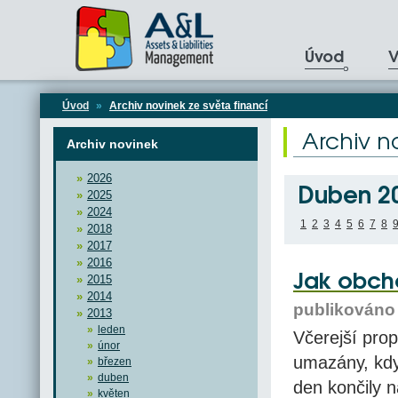
Úvod
V
Úvod
»
Archiv novinek ze světa financí
Archiv n
Archiv novinek
2026
Duben 2
2025
2024
1
2
3
4
5
6
7
8
2018
2017
2016
Jak obch
2015
2014
publikováno 
2013
leden
Včerejší pro
únor
umazány, kdy
březen
duben
den končily 
květen