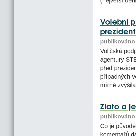
(největší den
Volební p
prezident
publikováno 
Voličská po
agentury STE
před preziden
případných v
mírně zvýšila
Zlato a je
publikováno 
Co je původe
komentářů dá