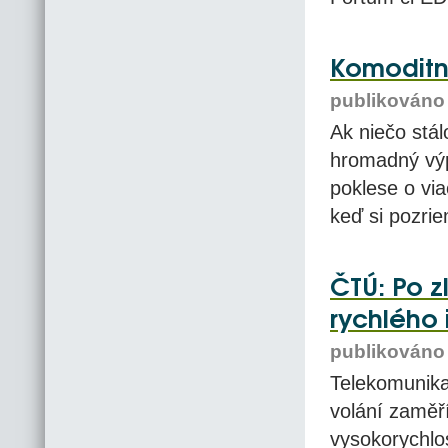
Komodit
publikováno 
Ak niečo stál
hromadný výp
poklese o via
keď si pozrie
ČTÚ: Po z
rychlého 
publikováno 
Telekomunika
volání zaměří
vysokorychlo