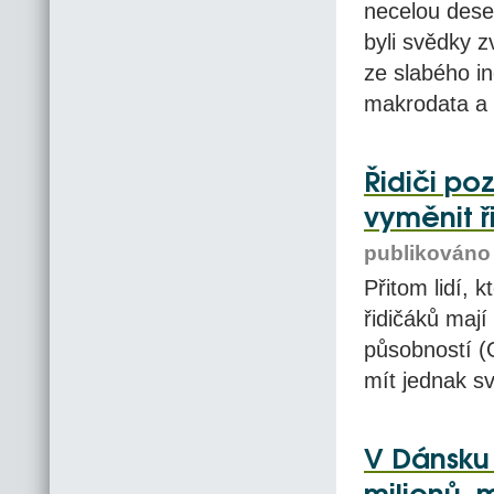
necelou dese
byli svědky z
ze slabého i
makrodata a 
Řidiči poz
vyměnit ř
publikováno 
Přitom lidí, k
řidičáků mají
působností (
mít jednak svů
V Dánsku 