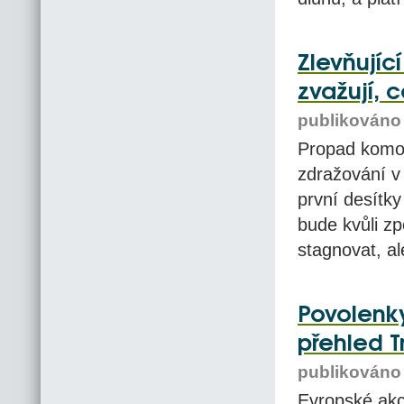
Zlevňujíc
zvažují, 
publikováno 
Propad komodi
zdražování v
první desítky
bude kvůli z
stagnovat, al
Povolenky
přehled T
publikováno 
Evropské akc