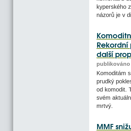
kyperského z
názorů je v d
Komoditní 
Rekordní 
další pr
publikováno 
Komoditám se
prudký pokle
od komodit. T
svém aktuální
mrtvý.
MMF snižu