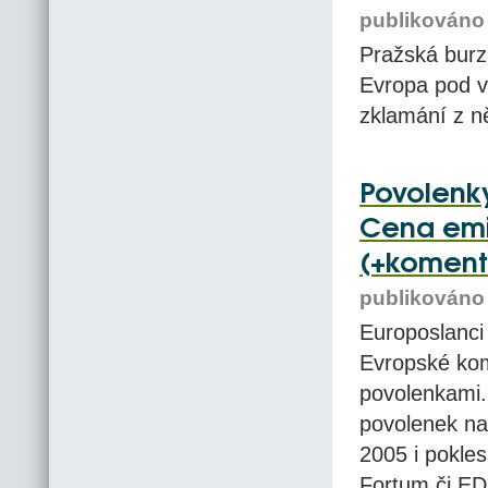
publikováno 
Pražská burz
Evropa pod v
zklamání z 
Povolenky
Cena emis
(+koment
publikováno 
Europoslanci
Evropské komi
povolenkami.
povolenek na
2005 i pokles
Fortum či ED