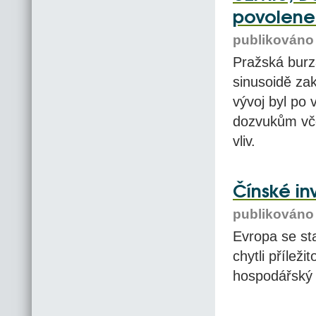
povolenek
publikováno 
Pražská burz
sinusoidě za
vývoj byl po 
dozvukům vče
vliv.
Čínské in
publikováno 
Evropa se sta
chytli příleži
hospodářský ú