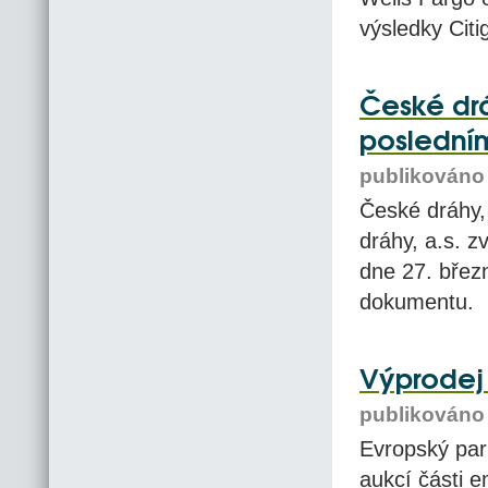
výsledky Cit
České drá
posledním
publikováno 
České dráhy,
dráhy, a.s. z
dne 27. březn
dokumentu.
Výprodej
publikováno 
Evropský par
aukcí části e