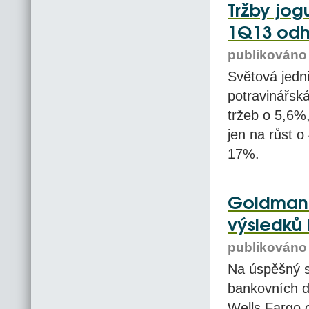
Tržby jog
1Q13 odh
publikováno 
Světová jedni
potravinářsk
tržeb o 5,6%
jen na růst o
17%.
Goldman 
výsledků 
publikováno 
Na úspěšný s
bankovních d
Wells Fargo 