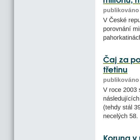
milionů, 
publikováno 
V České repu
porovnání mi
pahorkatinách
Čaj za po
třetinu
publikováno 
V roce 2003 
následujících
(tehdy stál 
necelých 58.
Koruna v 