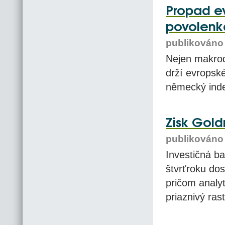
Propad ev
povolenk
publikováno 
Nejen makrod
drží evropské
německý inde
Zisk Gol
publikováno 
Investičná b
štvrťroku dos
pričom analyt
priaznivý ra