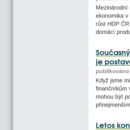
Mezinárodní
ekonomika v 
růst HDP ČR 
domácí produ
Současný 
je posta
publikováno 
Když jsme mi
finančníkům v
mohou být pou
přinejmenším
Letos kon