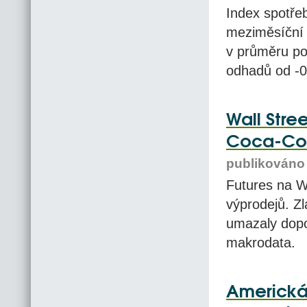
Index spotře
meziměsíční 
v průměru po
odhadů od -0
Wall Stre
Coca-Col
publikováno 
Futures na Wa
výprodejů. Zl
umazaly dopol
makrodata.
Americká 