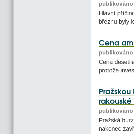
publikováno 
Hlavní příči
březnu byly k
Cena ame
publikováno 
Cena desetil
protože invest
Pražskou 
rakouské 
publikováno 
Pražská burz
nakonec zavře