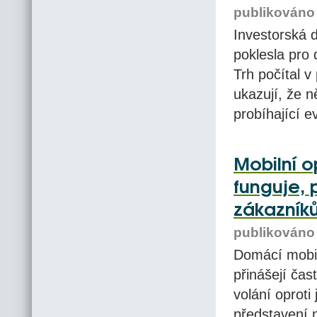
publikováno 
Investorská
poklesla pro
Trh počítal 
ukazují, že 
probíhající e
Mobilní o
funguje, 
zákazník
publikováno 
Domácí mobiln
přinášejí ča
volání oproti
představení 