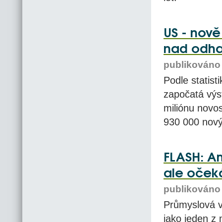
US - nově
nad odha
publikováno 
Podle statis
započatá výs
miliónu novo
930 000 nový
FLASH: Am
ale oček
publikováno 
Průmyslová v
jako jeden z 