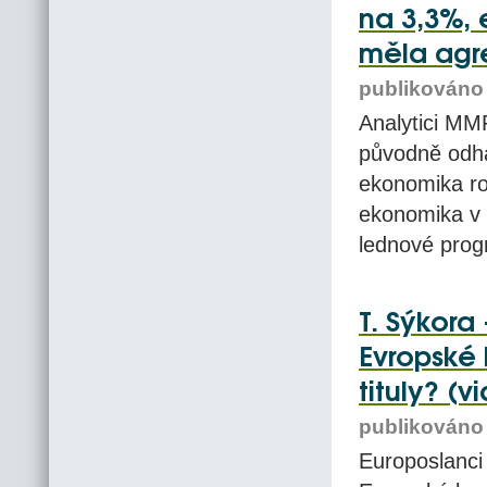
na 3,3%, 
měla agr
publikováno 
Analytici MMF
původně odha
ekonomika ro
ekonomika v 
lednové prog
T. Sýkora
Evropské 
tituly? (v
publikováno 
Europoslanci