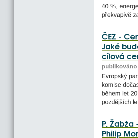
40 %, energet
překvapivě za
ČEZ - Ce
Jaké bud
cílová ce
publikováno 
Evropský par
komise dočas
během let 20
pozdějších le
P. Žabža 
Philip Mo