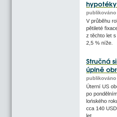
hypotéky 
publikováno 
V průběhu rok
pětileté fix
z těchto let 
2,5 % níže.
Stručná s
úplně obr
publikováno 
Úterní US ob
po pondělním
lońského rok
cca 140 USD,
let.