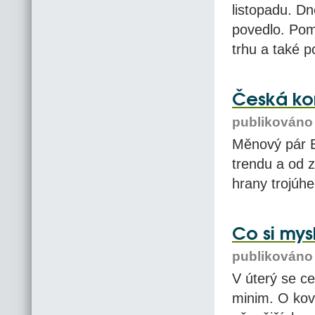
listopadu. Dn
povedlo. Pom
trhu a také p
Česká kor
publikováno 
Měnový pár E
trendu a od 
hrany trojúhe
Co si mys
publikováno 
V úterý se c
minim. O kovu