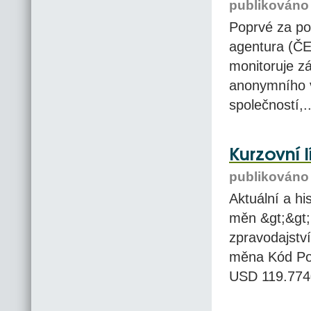
publikováno 
Poprvé za po
agentura (ČE
monitoruje zá
anonymního v
společností,..
Kurzovní 
publikováno 
Aktuální a hi
měn &gt;&gt;
zpravodajství
měna Kód Poč
USD 119.774