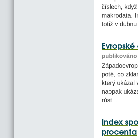
číslech, když
makrodata. 
totiž v dubnu
Evropské 
publikováno 
Západoevrops
poté, co zkl
který ukázal
naopak ukáza
růst...
Index spo
procenta