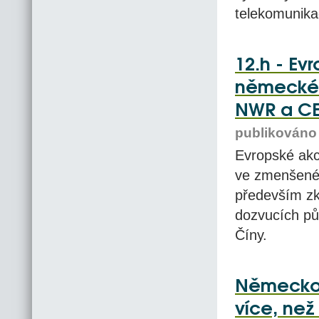
telekomunika
12.h - Ev
německém
NWR a CET
publikováno 
Evropské akc
ve zmenšené 
především zk
dozvucích pů
Číny.
Německo -
více, než