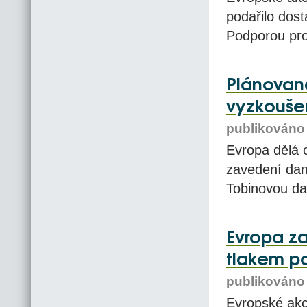
podařilo dost
Podporou pro 
Plánovan
vyzkouše
publikováno 
Evropa dělá 
zavedení dan
Tobinovou da
Evropa za
tlakem po
publikováno 
Evropské akci