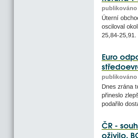
publikováno 
Úterní obcho
osciloval oko
25,84-25,91.
Euro odpo
středoev
publikováno 
Dnes zrána t
přineslo zlep
podařilo dost
ČR - souh
oživilo, 