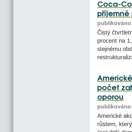
Coca-Cola
příjemně 
publikováno 
Čistý čtvrtle
procent na 1,
stejnému obdo
restrukturaliz
Americké t
počet za
oporou
publikováno 
Americké akc
růstem, který