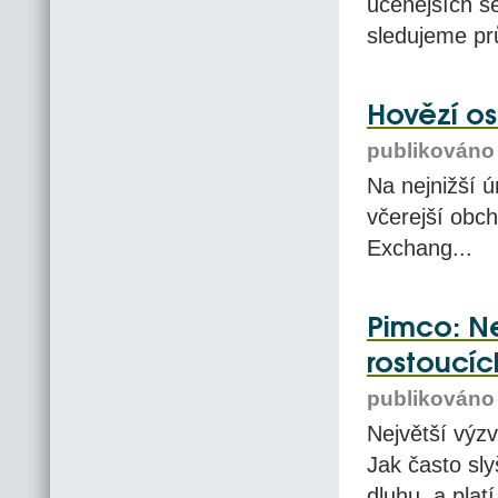
učenějších se
sledujeme pr
Hovězí os
publikováno 
Na nejnižší ú
včerejší obc
Exchang...
Pimco: N
rostoucí
publikováno 
Největší výzv
Jak často sl
dluhu, a plat