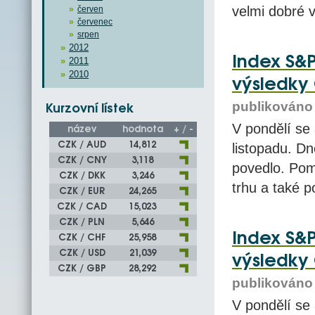
velmi dobré v
červen
červenec
srpen
2012
Index S&P
2011
2010
výsledky
publikováno 
Kurzovní lístek
V pondělí se
název
hodnota
+ / -
CZK / AUD
14,812
listopadu. Dn
CZK / CNY
3,118
povedlo. Pom
CZK / DKK
3,246
trhu a také p
CZK / EUR
24,265
CZK / CAD
15,023
CZK / PLN
5,646
Index S&P
CZK / CHF
25,958
CZK / USD
21,039
výsledky
CZK / GBP
28,292
publikováno 
V pondělí se