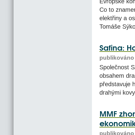
Evropské komi
Co to zname
elektřiny a o
Tomáše Sýkory
Safina: H
publikováno 
Společnost S
obsahem drah
představuje 
drahými kovy 
MMF zhorš
ekonomi
publikováno 