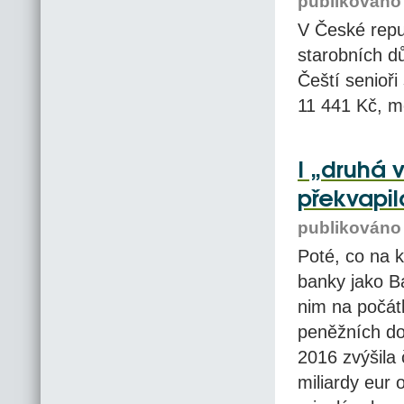
publikováno 
V České repub
starobních dů
Čeští senioři
11 441 Kč, me
I „druhá 
překvapil
publikováno 
Poté, co na k
banky jako B
nim na počátk
peněžních do
2016 zvýšila 
miliardy eur