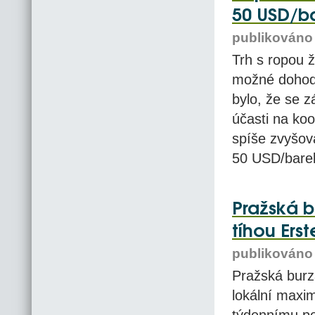
50 USD/ba
publikováno 
Trh s ropou 
možné dohody
bylo, že se z
účasti na koo
spíše zvyšov
50 USD/barel
Pražská 
tíhou Ers
publikováno 
Pražská burz
lokální maxim