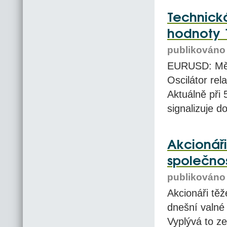
Technická
hodnoty 
publikováno 
EURUSD: Měn
Oscilátor rela
Aktuálně při
signalizuje d
Akcionáři
společnos
publikováno 
Akcionáři tě
dnešní valné 
Vyplývá to z