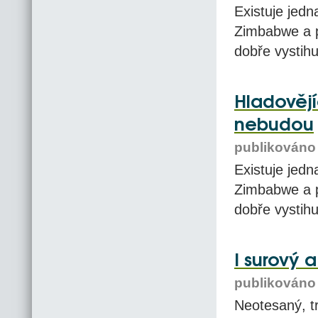
Existuje jedn
Zimbabwe a p
dobře vystihu
Hladovějí
nebudou
publikováno 
Existuje jedn
Zimbabwe a p
dobře vystihu
I surový a
publikováno 
Neotesaný, t