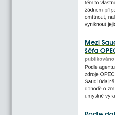
těmito vlast
žádném přípa
omítnout, nal
vyniknout jeji
Mezi Saud
šéfa OPEC
publikováno 
Podle agentu
zdroje OPECu
Saudi údajně
dohodě o zmr
úmyslně výraz
Podle da