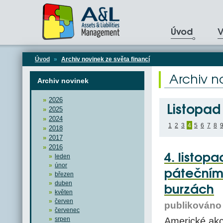
Úvod
V
Úvod
»
Archiv novinek ze světa financí
Archiv n
Archiv novinek
2026
Listopad
2025
2024
1
2
3
4
5
6
7
8
2018
2017
2016
4. listop
leden
únor
pátečním
březen
duben
burzách
květen
červen
publikováno 
červenec
srpen
Americké akc