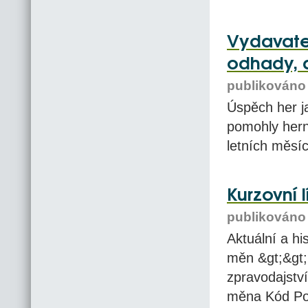
Vydavatel
odhady, a
publikováno 
Úspěch her j
pomohly herní
letních měsíc
Kurzovní 
publikováno 
Aktuální a hi
měn &gt;&gt;
zpravodajství
měna Kód Poč