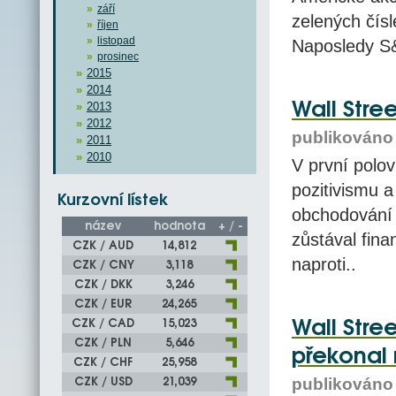
září
zelených čísl
říjen
listopad
Naposledy S&
prosinec
2015
2014
Wall Stree
2013
2012
publikováno 
2011
2010
V první polov
pozitivismu 
Kurzovní lístek
obchodování 
název
hodnota
+ / -
zůstával fina
CZK / AUD
14,812
naproti..
CZK / CNY
3,118
CZK / DKK
3,246
CZK / EUR
24,265
Wall Stre
CZK / CAD
15,023
CZK / PLN
5,646
překonal 
CZK / CHF
25,958
CZK / USD
21,039
publikováno 