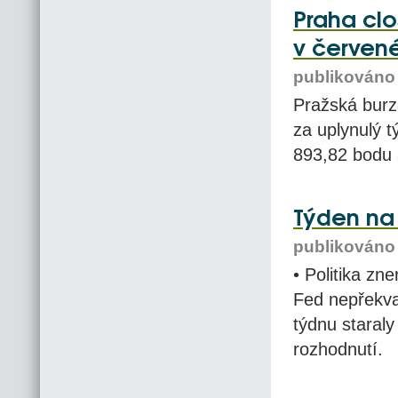
Praha clo
v červené
publikováno 
Pražská burz
za uplynulý 
893,82 bodu a
Týden na 
publikováno 
• Politika zn
Fed nepřekva
týdnu staraly
rozhodnutí.