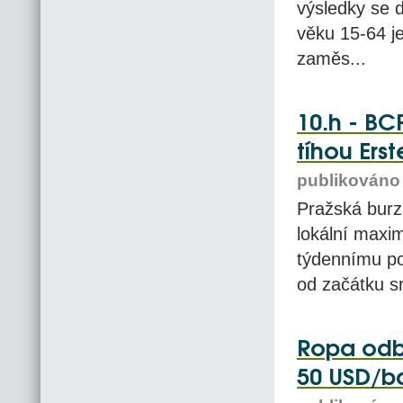
výsledky se d
věku 15-64 je
zaměs...
10.h - B
tíhou Ers
publikováno 
Pražská burz
lokální maxim
týdennímu po
od začátku s
Ropa odbo
50 USD/ba