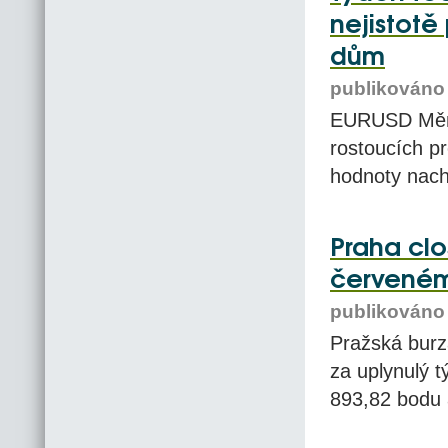
nejistotě
dům
publikováno 
EURUSD Měno
rostoucích p
hodnoty nach
Praha clo
červeném,
publikováno 
Pražská burz
za uplynulý 
893,82 bodu a