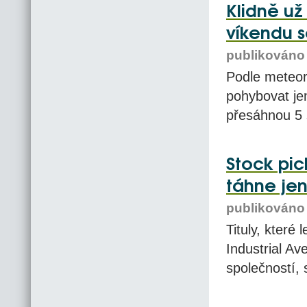
Klidně už
víkendu s
publikováno 
Podle meteor
pohybovat jen
přesáhnou 5 s
Stock pic
táhne jen 
publikováno 
Tituly, které
Industrial Av
společností, 