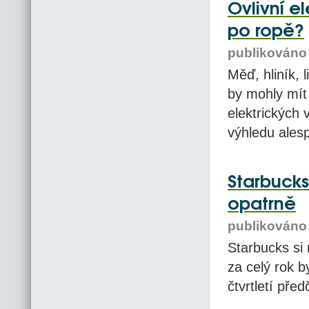
Ovlivní e
po ropě?
publikováno 
Měď, hliník, 
by mohly mít
elektrických
výhledu alesp
Starbucks 
opatrně
publikováno 
Starbucks si
za celý rok b
čtvrtletí před