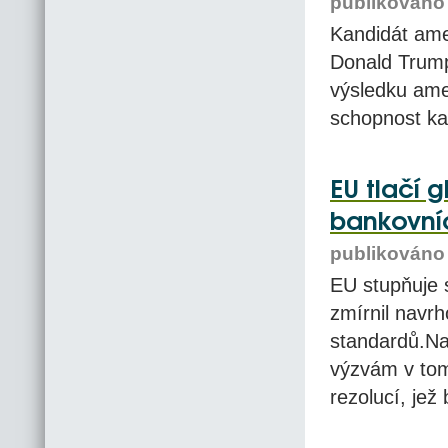
publikováno 
Kandidát ame
Donald Trump
výsledku ame
schopnost ka
EU tlačí 
bankovní
publikováno 
EU stupňuje s
zmírnil navr
standardů.Na
výzvám v tom
rezolucí, jež 