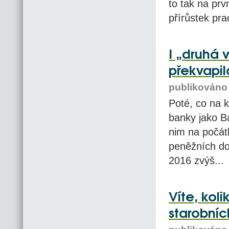
to tak na prv
přírůstek pra
I „druhá 
překvapil
publikováno 
Poté, co na k
banky jako B
nim na počátk
peněžních do
2016 zvýš...
Víte, kol
starobní