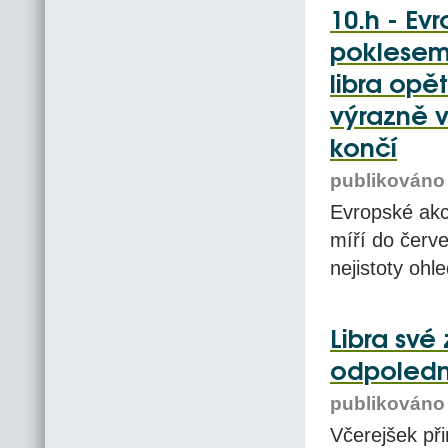
10.h - Ev
poklesem,
libra opě
výrazně v
končí
publikováno 
Evropské akc
míří do červe
nejistoty oh
Libra své 
odpoledn
publikováno 
Včerejšek při