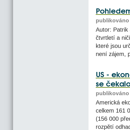
Pohledem 
publikováno 
Autor: Patrik
čtvrtletí a n
které jsou ur
není zájem, 
US - ekon
se čekalo
publikováno 
Americká ekon
celkem 161 0
(156 000 pře
rozpětí odha