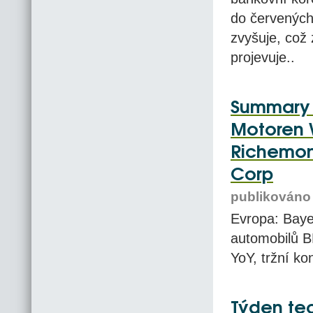
do červených 
zvyšuje, což 
projevuje..
Summary -
Motoren 
Richemon
Corp
publikováno 
Evropa: Bay
automobilů B
YoY, tržní k
Týden tec