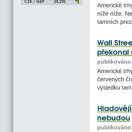
CZK / GBP
28,292
Americké trhy
níže níže. Ne
tamních prez
Wall Stre
překonal 
publikováno 
Americké trhy
červených čís
výsledku tam
Hladovějí
nebudou
publikováno 