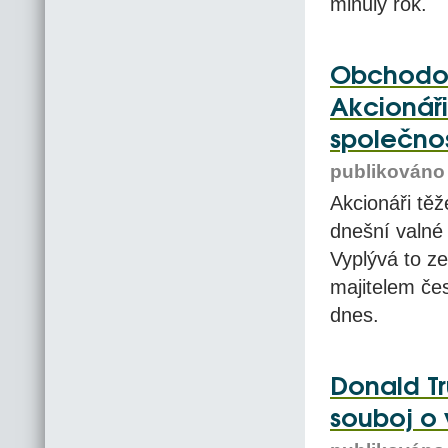
minulý rok.
Obchodov
Akcionáři
společnos
publikováno 
Akcionáři tě
dnešní valné 
Vyplývá to z
majitelem čes
dnes.
Donald Tr
souboj o 