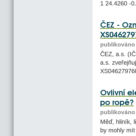
1 24.4260 -0
ČEZ - Oz
XS046279
publikováno 
ČEZ, a.s. (I
a.s. zveřejň
XS046279760
Ovlivní e
po ropě?
publikováno 
Měď, hliník, 
by mohly mít