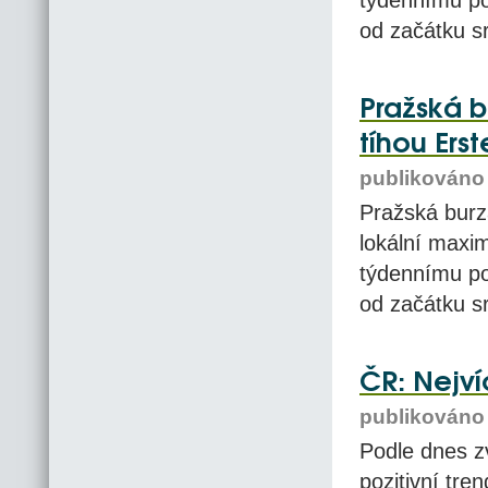
týdennímu po
od začátku s
Pražská 
tíhou Ers
publikováno 
Pražská burz
lokální maxim
týdennímu po
od začátku s
ČR: Nejví
publikováno 
Podle dnes z
pozitivní tre