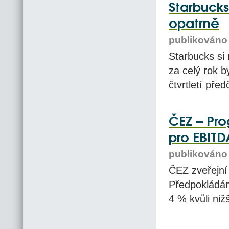
Starbucks 
opatrně
publikováno 
Starbucks si
za celý rok b
čtvrtletí před
ČEZ – Pro
pro EBITD
publikováno 
ČEZ zveřejní 
Předpokládám
4 % kvůli niž