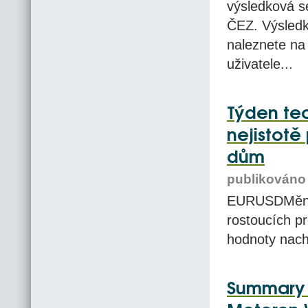
výsledková s
ČEZ. Výsledky
naleznete na 
uživatele...
Týden tec
nejistotě
dům
publikováno 
EURUSDMěnov
rostoucích p
hodnoty nach
Summary -