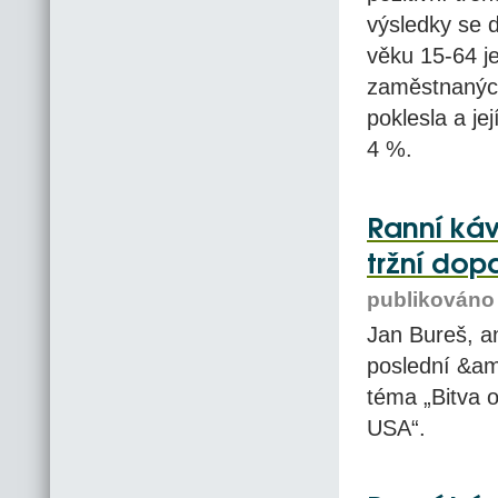
výsledky se d
věku 15-64 je
zaměstnaných
poklesla a je
4 %.
Ranní káv
tržní dop
publikováno 
Jan Bureš, an
poslední &a
téma „Bitva 
USA“.