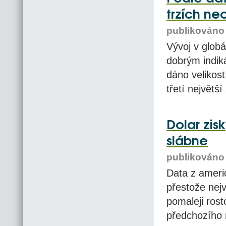
trzích n
publikováno 
Vývoj v glob
dobrým indik
dáno velikost
třetí největší
Dolar zis
slábne
publikováno 
Data z ameri
přestože nej
pomaleji ros
předchozího 