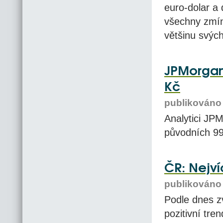
euro-dolar a
všechny zmíně
většinu svých 
JPMorgan 
Kč
publikováno 
Analytici JPM
původních 99
ČR: Nejví
publikováno 
Podle dnes z
pozitivní tre