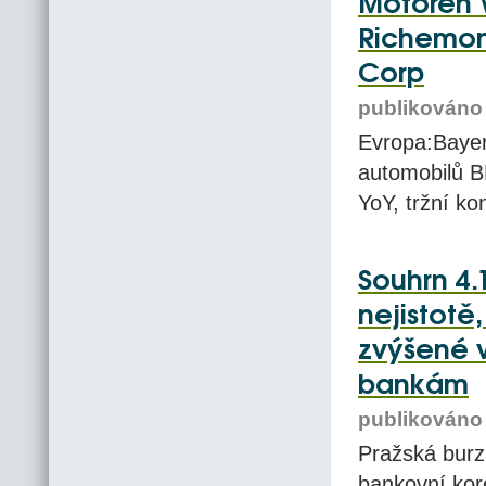
Motoren 
Richemon
Corp
publikováno 
Evropa:Baye
automobilů B
YoY, tržní k
Souhrn 4.
nejistotě,
zvýšené v
bankám
publikováno 
Pražská burza
bankovní kor