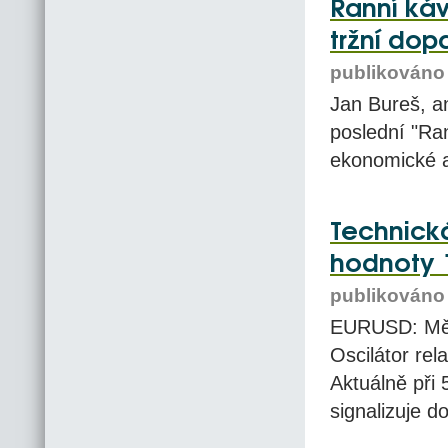
Ranní káv
tržní dop
publikováno 
Jan Bureš, an
poslední "Ra
ekonomické a
Technická
hodnoty 
publikováno 
EURUSD: Měn
Oscilátor rela
Aktuálně při
signalizuje d