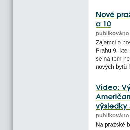
Nové praž
a 10
publikováno 
Zájemci o nov
Prahu 9, kte
se na tom nez
nových bytů l
Video: V
Američané
výsledky 
publikováno 
Na pražské b