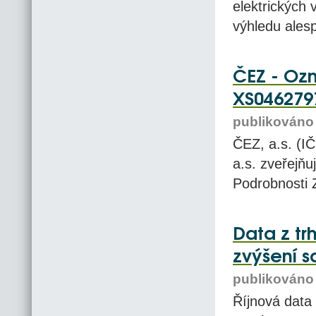
elektrických
výhledu alesp
ČEZ - Oz
XS046279
publikováno 
ČEZ, a.s. (I
a.s. zveřejň
Podrobnosti 
Data z tr
zvýšení 
publikováno 
Říjnová data