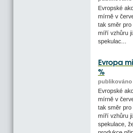
Evropské akc
mírně v červe
tak směr pro 
míří vzhůru j
spekulac...
Evropa mí
%
publikováno 
Evropské akc
mírně v červe
tak směr pro 
míří vzhůru j
spekulace, ž
produkce přip