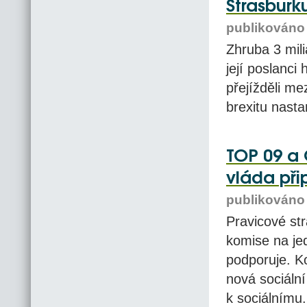
Štrasburk
publikováno 
Zhruba 3 mil
její poslanc
přejížděli me
brexitu nasta
TOP 09 a 
vláda při
publikováno 
Pravicové st
komise na je
podporuje. 
nová sociální
k sociálnímu.