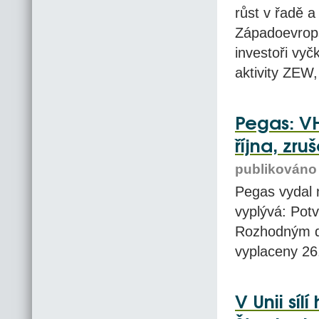
růst v řadě 
Západoevrops
investoři vy
aktivity ZEW,
Pegas: VH
října, zr
publikováno 
Pegas vydal 
vyplývá: Potv
Rozhodným dn
vyplaceny 26.
V Unii síl