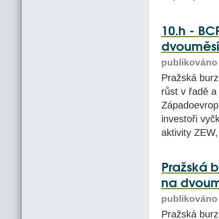
10.h - BC
dvouměs
publikováno 
Pražská burza
růst v řadě 
Západoevrops
investoři vy
aktivity ZEW, 
Pražská b
na dvoum
publikováno 
Pražská burza