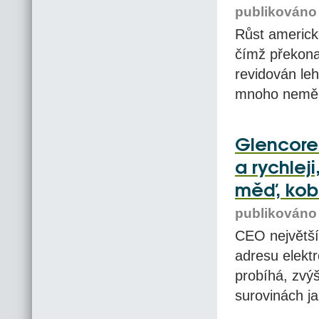
publikováno 
Růst americk
čímž překona
revidován leh
mnoho nemě
Glencore:
a rychlej
měď, kobal
publikováno 
CEO největší
adresu elektr
probíhá, zvýš
surovinách ja