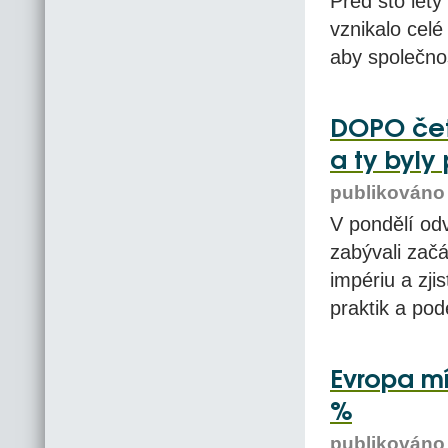
Před sto lety
vznikalo cel
aby společnos
DOPO četb
a ty byly
publikováno 
V pondělí od
zabývali zač
impériu a zjis
praktik a pod
Evropa mí
%
publikováno 