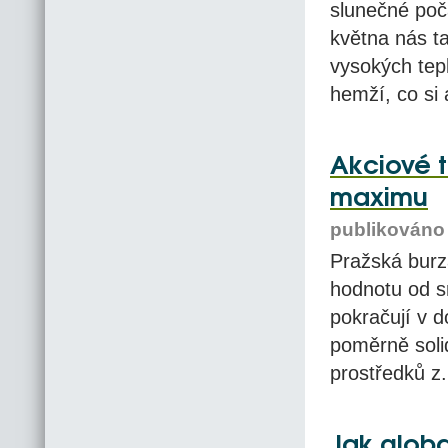
slunečné poča
května nás ta
vysokých tep
hemží, co si a
Akciové t
maximu
publikováno 
Pražská burz
hodnotu od 
pokračují v 
poměrně solid
prostředků z.
Jak globa