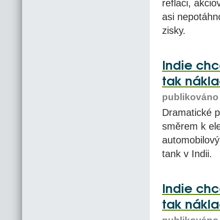
reflaci, akci
asi nepotáhno
zisky.
Indie chc
tak nákla
publikováno 
Dramatické 
směrem k elek
automobilovýc
tank v Indii.
Indie chc
tak nákla