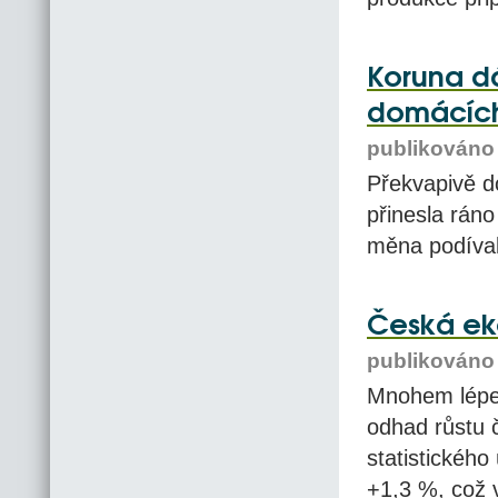
Koruna dá
domácích
publikováno 
Překvapivě d
přinesla rán
měna podíval
Česká eko
publikováno 
Mnohem lépe 
odhad růstu č
statistického
+1,3 %, což 