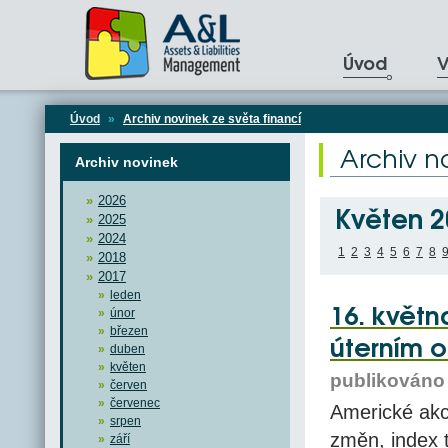
Úvod
V
Úvod
»
Archiv novinek ze světa financí
Archiv n
Archiv novinek
2026
Květen 2
2025
2024
1
2
3
4
5
6
7
8
2018
2017
leden
16. květn
únor
březen
úterním 
duben
květen
publikováno 
červen
červenec
Americké akc
srpen
změn, index 
září