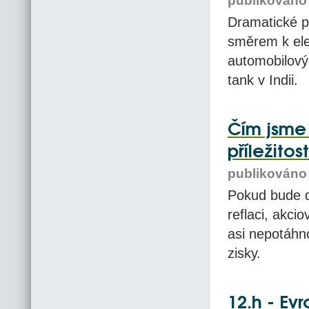
publikováno 
Dramatické 
směrem k elek
automobilovýc
tank v Indii.
Čím jsme s
příležito
publikováno 
Pokud bude dá
reflaci, akci
asi nepotáhno
zisky.
12.h - Evr