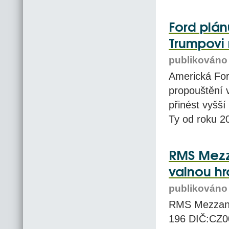
Ford plán
Trumpovi
publikováno 
Americká For
propouštění 
přinést vyšší
Ty od roku 201
RMS Mezz
valnou h
publikováno 
RMS Mezzanin
196 DIČ:CZ00