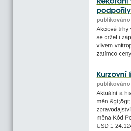
Rekordní 
podpořily
publikováno 
Akciové trhy 
se držel i z
vlivem vnitro
zatímco ceny 
Kurzovní 
publikováno 
Aktuální a hi
měn &gt;&gt;
zpravodajství
měna Kód Poč
USD 1 24.12