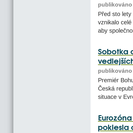
publikováno 
Před sto lety
vznikalo cel
aby společnos
Sobotka c
vedlejšíc
publikováno 
Premiér Bohu
Česká republ
situace v Ev
Eurozóna
poklesla 