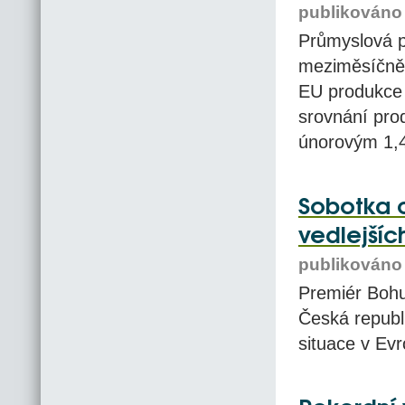
publikováno 
Průmyslová p
meziměsíčně 
EU produkce 
srovnání pro
únorovým 1,
Sobotka c
vedlejšíc
publikováno 
Premiér Bohu
Česká republ
situace v Ev