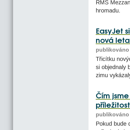
RMS Mezzanin
hromadu.
EasyJet s
nová leta
publikováno 
Třicítku nový
si objednaly 
zimu vykázaly
Čím jsme s
příležito
publikováno 
Pokud bude dá