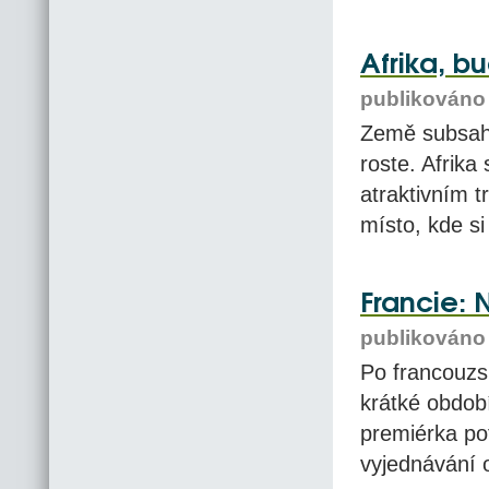
Afrika, b
publikováno 
Země subsaha
roste. Afrika
atraktivním t
místo, kde si
Francie: 
publikováno 
Po francouzs
krátké období
premiérka po
vyjednávání o