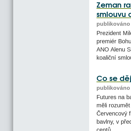
Zeman rad
smlouvu 
publikováno 
Prezident Mi
premiér Bohu
ANO Alenu Sc
koaliční smlo
Co se děj
publikováno 
Futures na ba
měli rozumět
Červencový f
bavlny, v pře
centů.