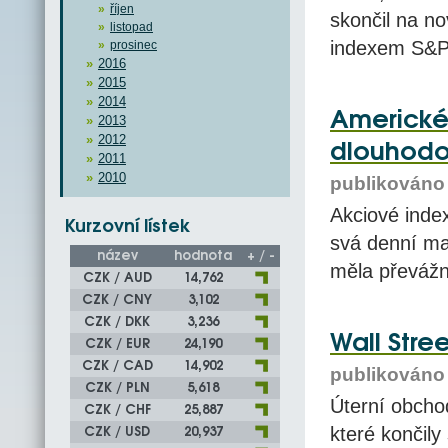
říjen
skončil na n
listopad
indexem S&P
prosinec
2016
2015
2014
Americké 
2013
2012
dlouhod
2011
2010
publikováno 
Akciové inde
Kurzovní lístek
svá denní max
název
hodnota
+ / -
měla převážn
CZK / AUD
14,762
CZK / CNY
3,102
CZK / DKK
3,236
Wall Stree
CZK / EUR
24,190
CZK / CAD
14,902
publikováno 
CZK / PLN
5,618
Úterní obcho
CZK / CHF
25,887
CZK / USD
20,937
které končil