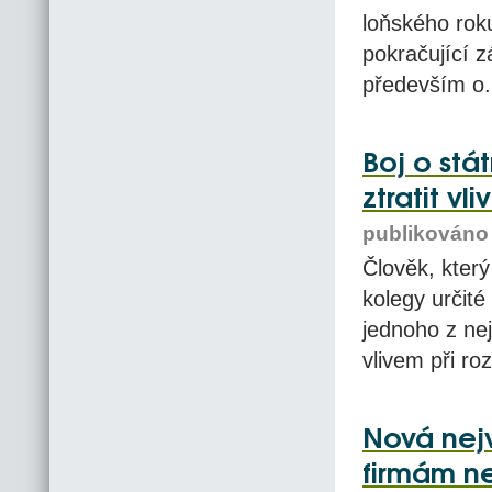
loňského rok
pokračující z
především o.
Boj o stá
ztratit vl
publikováno 
Člověk, který
kolegy určit
jednoho z ne
vlivem při ro
Nová nej
firmám 