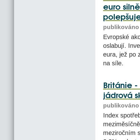
euro silně
polepšuj
publikováno 
Evropské akc
oslabují. Inv
eura, jež po
na síle.
Británie -
jádrová 
publikováno 
Index spotřeb
meziměsíčně 
meziročním s