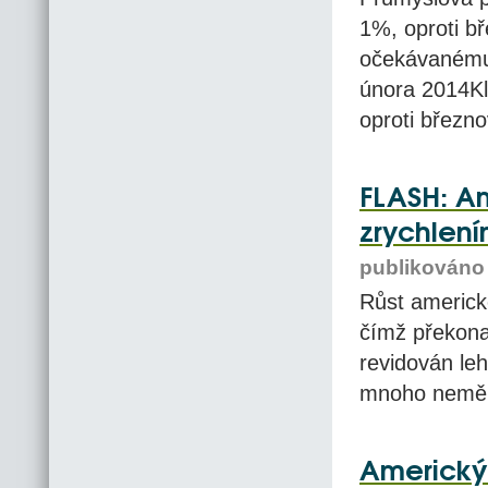
1%, oproti b
očekávanému 
února 2014Kl
oproti březn
FLASH: Am
zrychlen
publikováno 
Růst americk
čímž překona
revidován leh
mnoho nemě
Americký 