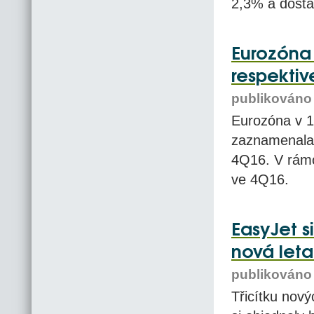
2,3% a dosta
Eurozóna 
respektiv
publikováno 
Eurozóna v 1
zaznamenala 
4Q16. V rámc
ve 4Q16.
EasyJet s
nová leta
publikováno 
Třicítku nový