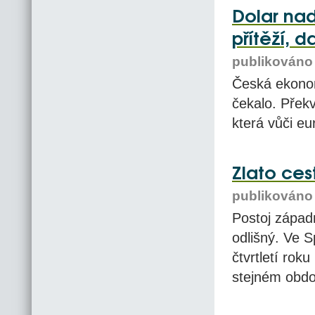
Dolar na
přítěží, 
publikováno 
Česká ekonom
čekalo. Přek
která vůči eu
Zlato ces
publikováno 
Postoj západ
odlišný. Ve 
čtvrtletí rok
stejném obdo