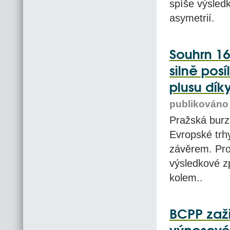
spíše výsled
asymetrií.
Souhrn 16
silně pos
plusu dík
publikováno 
Pražská burza
Evropské trhy
závěrem. Pro
výsledkové zp
kolem..
BCPP zaži