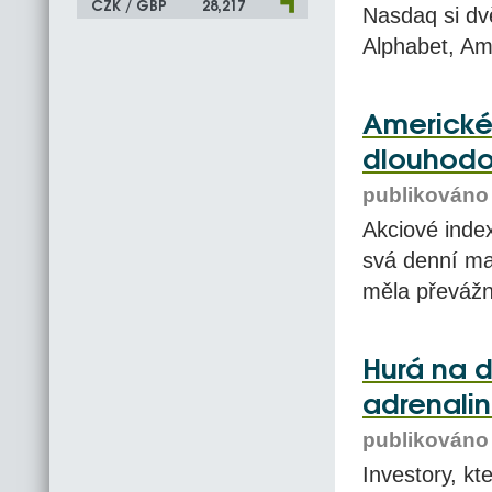
CZK / GBP
28,217
Nasdaq si dvě
Alphabet, Am
Americké 
dlouhod
publikováno 
Akciové inde
svá denní max
měla převážn
Hurá na d
adrenalin
publikováno 
Investory, kte