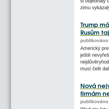
si objednaly 
zimu vykázaly
Trump má 
Rusům taj
publikováno 
Americký pre
ještě nevyřeš
nejdůvěryho
musí čelit da
Nová nej
firmám 
publikováno 