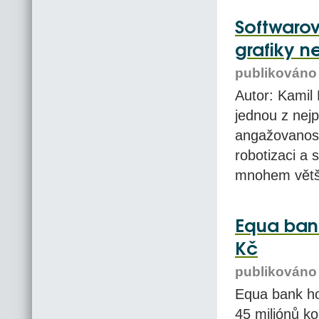
Softwarov
grafiky n
publikováno 
Autor: Kamil
jednou z nejp
angažovanosti
robotizaci a 
mnohem větší
Equa bank
Kč
publikováno 
Equa bank hos
45 miliónů ko