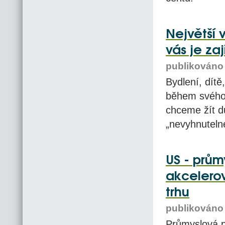
Největší 
vás je zaj
publikováno 
Bydlení, dítě
během svého 
chceme žít d
„nevyhnutelné
US - prů
akcelero
trhu
publikováno 
Průmyslová p