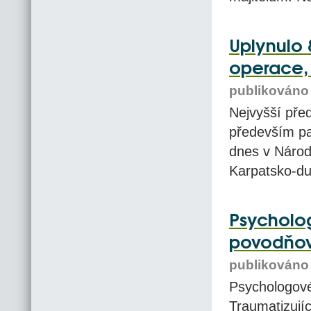
Uplynulo 
operace, 
publikováno 
Nejvyšší před
především pa
dnes v Národ
Karpatsko-du
Psycholog
povodňov
publikováno 
Psychologové
Traumatizující