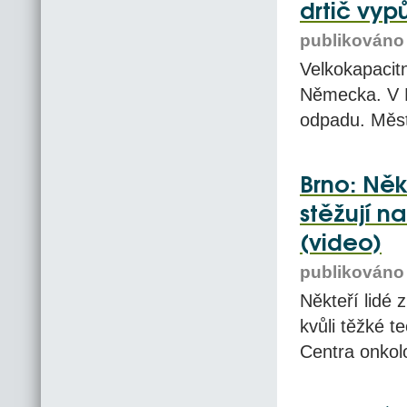
drtič vy
publikováno 
Velkokapacitn
Německa. V K
odpadu. Měst
Brno: Něk
stěžují n
(video)
publikováno 
Někteří lidé 
kvůli těžké t
Centra onkol