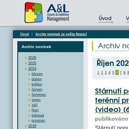
Úvod
V
Úvod
»
Archiv novinek ze světa financí
Archiv n
Archiv novinek
2026
Říjen 20
2025
2024
1
2
3
4
5
6
7
8
březen
duben
květen
Stárnutí 
červen
červenec
terénní p
srpen
září
(video) (
říjen
listopad
publikováno 
prosinec
2018
Stárnutí popu