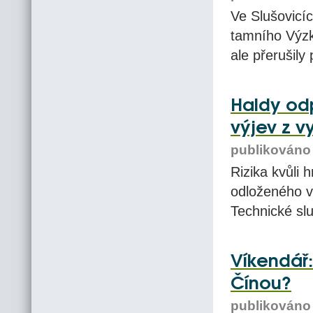
Ve Slušovicíc
tamního Výzk
ale přerušily
Haldy od
výjev z v
publikováno 
Rizika kvůli
odloženého v 
Technické sl
Víkendář:
Čínou?
publikováno 