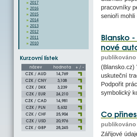
2017
pracovníky p
2016
2015
senioři mohli
2014
2013
2012
Blansko -
2011
2010
nové aut
publikováno 
Kurzovní lístek
(Blansko.cz) 
název
hodnota
+ / -
CZK / AUD
14,769
uskuteční tra
CZK / CNY
3,108
Podpořit prác
CZK / DKK
3,239
symbolický k
CZK / EUR
24,210
CZK / CAD
14,981
CZK / PLN
5,632
Co přine
CZK / CHF
25,904
CZK / USD
20,976
publikováno 
CZK / GBP
28,245
Zářijové údaj