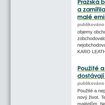
Pražská b
a zamířil
malé emi
publikováno 
objemy obcho
zobchodoval
nejobchodova
KARO LEATH
Použité a
dostávají
publikováno 
Použité a nep
nový život. T
majitelům. Ne