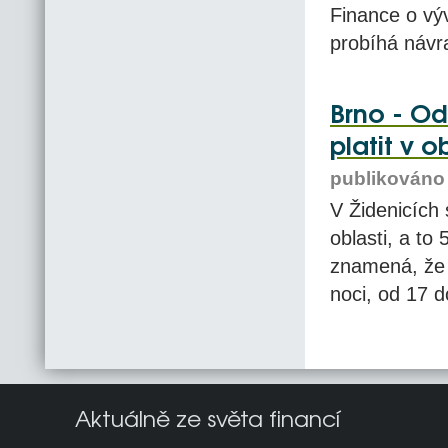
Finance o vý
probíhá návr
Brno - Od
platit v 
publikováno 
V Židenicích 
oblasti, a to
znamená, že 
noci, od 17 d
Aktuálně ze světa financí