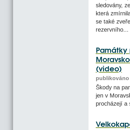
sledovány, z
která zmírni
se také zveř
rezervního...
Památky 
Moravskos
(video)
publikováno 
Škody na pam
jen v Moravsk
procházejí a s
Velkokapa