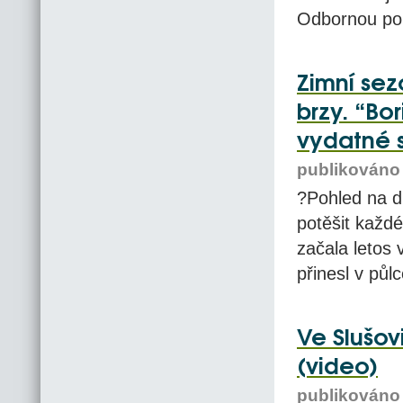
Odbornou pom
Zimní sez
brzy. “Bor
vydatné 
publikováno 
?Pohled na d
potěšit každ
začala letos 
přinesl v půl
Ve Slušov
(video)
publikováno 