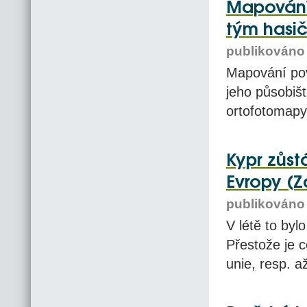
Mapování
tým hasič
publikováno 
Mapování pov
jeho působišt
ortofotomapy
Kypr zůst
Evropy (Z
publikováno 
V létě to byl
Přestože je 
unie, resp. a