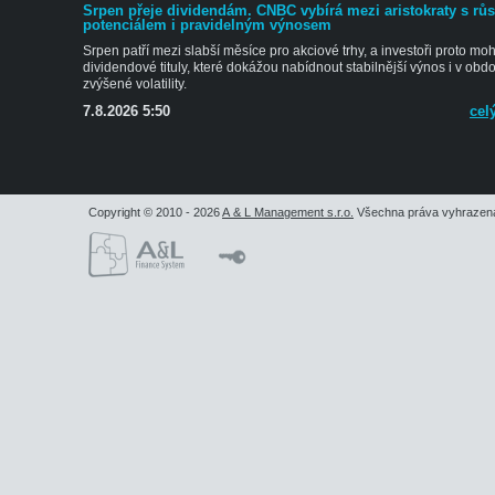
Panika netrvala dlouho - Alpha týdne
Leopoldův blow-up otřásl AI sektorem Nejsledovanější událostí týdne
kolaps hedge...
7.8.2026 6:30
cel
Copyright © 2010 - 2026
A & L Management s.r.o.
Všechna práva vyhrazen